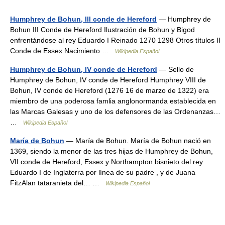
Humphrey de Bohun, III conde de Hereford
— Humphrey de
Bohun III Conde de Hereford Ilustración de Bohun y Bigod
enfrentándose al rey Eduardo I Reinado 1270 1298 Otros títulos II
Conde de Essex Nacimiento …
Wikipedia Español
Humphrey de Bohun, IV conde de Hereford
— Sello de
Humphrey de Bohun, IV conde de Hereford Humphrey VIII de
Bohun, IV conde de Hereford (1276 16 de marzo de 1322) era
miembro de una poderosa famlia anglonormanda establecida en
las Marcas Galesas y uno de los defensores de las Ordenanzas…
…
Wikipedia Español
María de Bohun
— María de Bohun. María de Bohun nació en
1369, siendo la menor de las tres hijas de Humphrey de Bohun,
VII conde de Hereford, Essex y Northampton bisnieto del rey
Eduardo I de Inglaterra por línea de su padre , y de Juana
FitzAlan tataranieta del… …
Wikipedia Español