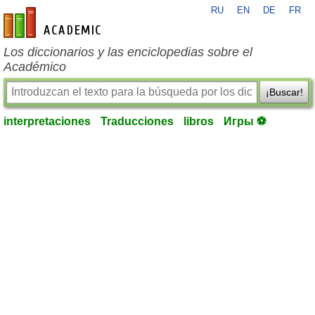
RU
EN
DE
FR
es-academic.com
Los diccionarios y las enciclopedias sobre el
Académico
¡Buscar!
interpretaciones
Traducciones
libros
Игры ⚽