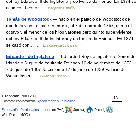
del rey Eduardo III de Inglaterra y de Felipa de Henao. En 1374 se
casó con Leonor …
Wikipedia Español
Tomás de Woodstock
— nació en el palacio de Woodstock de
donde le viene el sobrenombre , el 7 de enero de 1355, como el
octavo y el menor de los hijos varones pero quinto superviviente
del rey Eduardo III de Inglaterra y de Felipa de Hainault. En 1374
se casó con… …
Enciclopedia Universal
Eduardo I de Inglaterra
— Eduardo I Rey de Inglaterra, Señor de
Irlanda y Duque de Aquitania Reinado 16 de noviembre de 1272 –
7 de julio de 1307 Nacimiento 17 de junio de 1239 Palacio de
Westminster …
Wikipedia Español
© Academic, 2000-2026
18+
Contacte con nosotros:
Apoyo técnico
,
Publicidad
Exportación Diccionarios
, creado en PHP,
Joomla,
Drupal,
WordPress, MODx.